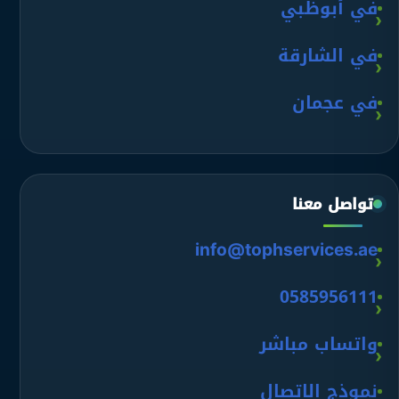
في أبوظبي
في الشارقة
في عجمان
تواصل معنا
info@tophservices.ae
0585956111
واتساب مباشر
نموذج الاتصال